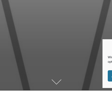
Wi
opt
Zum
Inhalt
scrollen
OSTEOPATHIE …