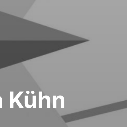
a Kühn