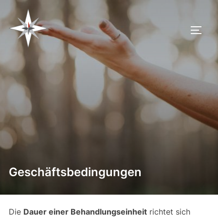
Zum
Inhalt
SEIT
springen
Geschäftsbedingungen
Die
Dauer einer Behandlungseinheit
richtet sich